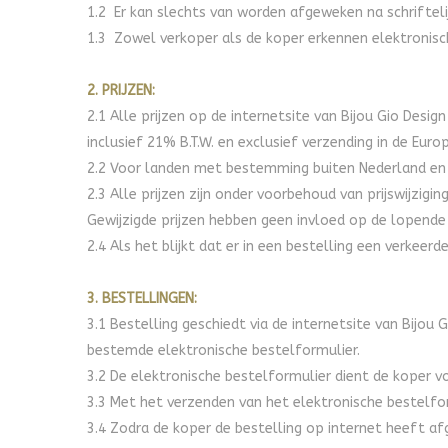
1.2 Er kan slechts van worden afgeweken na schriftel
1.3 Zowel verkoper als de koper erkennen elektronisc
2. PRIJZEN:
2.1 Alle prijzen op de internetsite van Bijou Gio Desig
inclusief 21% B.T.W. en exclusief verzending in de Euro
2.2 Voor landen met bestemming buiten Nederland en 
2.3 Alle prijzen zijn onder voorbehoud van prijswijzigin
Gewijzigde prijzen hebben geen invloed op de lopende 
2.4 Als het blijkt dat er in een bestelling een verkee
3. BESTELLINGEN:
3.1 Bestelling geschiedt via de internetsite van Bijou
bestemde elektronische bestelformulier.
3.2 De elektronische bestelformulier dient de koper vo
3.3 Met het verzenden van het elektronische bestelf
3.4 Zodra de koper de bestelling op internet heeft af