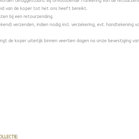
orden teruggestuurd. Bij onvoldoende frankering van de retourzendin
eid van de koper tot het ons heeft bereikt.
ten bij een retourzending.
end) verzenden, indien nodig incl. verzekering, evt. handtekening 
angt de koper uiterlijk binnen veertien dagen na onze bevestiging v
OLLECTIE: