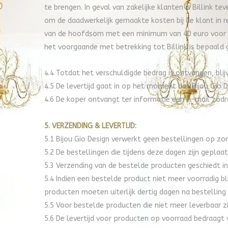
te brengen. In geval van zakelijke klanten is Billink t
om de daadwerkelijk gemaakte kosten bij de klant in
van de hoofdsom met een minimum van 40 euro voor con
het voorgaande met betrekking tot Billink is bepaald 
4.4 Totdat het verschuldigde bedrag is ontvangen, bli
4.5 De levertijd gaat in op het moment dat Bijou Gio D
4.6 De koper ontvangt ter informatie een e-mail zodr
5. VERZENDING & LEVERTIJD:
5.1 Bijou Gio Design verwerkt geen bestellingen op zo
5.2 De bestellingen die tijdens deze dagen zijn gepl
5.3 Verzending van de bestelde producten geschiedt in
5.4 Indien een bestelde product niet meer voorradig bli
producten moeten uiterlijk dertig dagen na bestelling 
5.5 Voor bestelde producten die niet meer leverbaar zi
5.6 De levertijd voor producten op voorraad bedraagt 