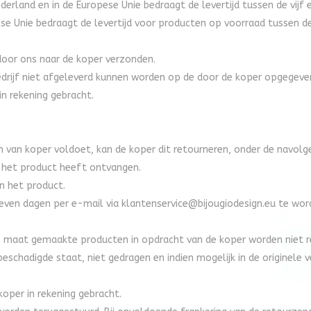
erland en in de Europese Unie bedraagt de levertijd tussen de vijf 
 Unie bedraagt de levertijd voor producten op voorraad tussen de v
door ons naar de koper verzonden.
edrijf niet afgeleverd kunnen worden op de door de koper opgegeve
in rekening gebracht.
n van koper voldoet, kan de koper dit retourneren, onder de navol
r het product heeft ontvangen.
n het product.
 zeven dagen per e-mail via
klantenservice@bijougiodesign.eu
te word
 op maat gemaakte producten in opdracht van de koper worden niet 
eschadigde staat, niet gedragen en indien mogelijk in de originele 
koper in rekening gebracht.