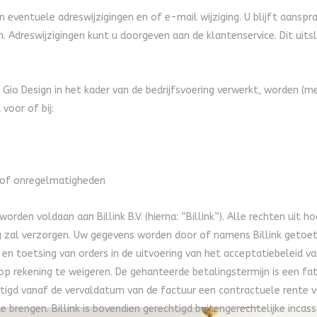
van eventuele adreswijzigingen en of e-mail wijziging. U blijft aans
. Adreswijzigingen kunt u doorgeven aan de klantenservice. Dit uit
Gio Design in het kader van de bedrijfsvoering verwerkt, worden (m
voor of bij:
e of onregelmatigheden
orden voldaan aan Billink B.V. (hierna: “Billink”). Alle rechten uit 
ing zal verzorgen. Uw gegevens worden door of namens Billink getoe
en toetsing van orders in de uitvoering van het acceptatiebeleid va
 rekening te weigeren. De gehanteerde betalingstermijn is een fatale
echtigd vanaf de vervaldatum van de factuur een contractuele rente
brengen. Billink is bovendien gerechtigd buitengerechtelijke incass