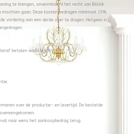
ekening te brengen, onverminderd het recht van Billink
oven mochten gaan. Deze kosten bedragen minimaal 15%
de vordering aan een derde over te dragen. Hetgeen in
vergedragen.
af betalen via Billink B.V..
ntie.
formeren over de productie- en levertijd. De bestelde
is overeengekomen.
t geval naar wens het aankoopbedrag terug.