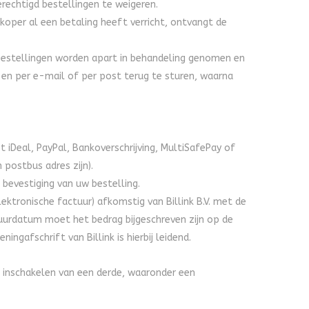
erechtigd bestellingen te weigeren.
 koper al een betaling heeft verricht, ontvangt de
bestellingen worden apart in behandeling genomen en
n en per e-mail of per post terug te sturen, waarna
t iDeal, PayPal, Bankoverschrijving, MultiSafePay of
 postbus adres zijn).
e bevestiging van uw bestelling.
ektronische factuur) afkomstig van Billink B.V. met de
tuurdatum moet het bedrag bijgeschreven zijn op de
ngafschrift van Billink is hierbij leidend.
et inschakelen van een derde, waaronder een