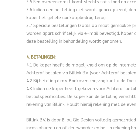
3.5 Een overeenkomst komt slechts tot stand na accept
3.6 Indien een bestelling niet wordt geaccepteerd, dan
koper het gehele aankoopbedrag terug.
3.7 Speciale bestellingen (zoals op maat gemaakte p
worden apart schriftelijk via e-mail bevestigd. Koper
deze bestelling in behandeling wordt genomen.
4. BETALINGEN:
4.1 De koper heeft de mogelijkheid om op de internetsi
Achteraf betalen via Billink B.V. (voor Achteraf betal
4.2 Bij betaling d.m.v. Bankoverschrijving kunt u de fa
4.3 Indien de koper heeft gekozen voor Achteraf betale
betaalspecificaties. De koper kan de betaling verric
rekening van Billink. Houdt hierbij rekening met de eve
Billink B.V. is door Bijou Gio Design volledig gemacht
incassobureau en of deurwaarder en het in rekening br