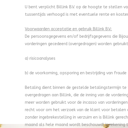
U bent verplicht Billink B.V. op de hoogte te stellen 
tussentijds verhoogd is met eventuele rente en kosten
Voorwaarden acceptatie en gebruik Billink B.V.:
De persoonsgegevens en/of bedrijfsgegevens die Bijou 
vorderingen gecedeerd (overgedragen) worden gebruikt 
a) risicoanalyses
b) de voorkoming, opsporing en bestrijding van fraud
Betaling dient binnen de gestelde betalingstermijn te w
overgedragen aan Billink, die de inning van de vorder
meer worden gebruikt voor de incasso van vorderingen 
recht voor om het verzoek van de klant voor betalen op
zonder ingebrekestelling in verzuim en is Billink ger
maand als hele maand wordt beschouwd) in rekening te 