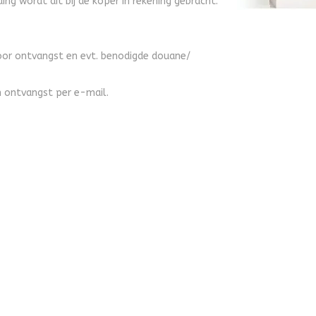
g wordt dit bij de koper in rekening gebracht.
voor ontvangst en evt. benodigde douane/
an ontvangst per e-mail.