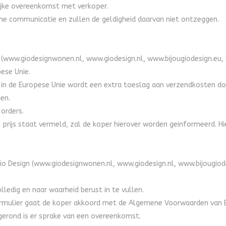
ijke overeenkomst met verkoper.
he communicatie en zullen de geldigheid daarvan niet ontzeggen.
n (www.giodesignwonen.nl, www.giodesign.nl, www.bijougiodesign.eu, w
pese Unie.
in de Europese Unie wordt een extra toeslag aan verzendkosten do
gen.
orders.
rde prijs staat vermeld, zal de koper hierover worden geinformeerd.
 Gio Design (www.giodesignwonen.nl, www.giodesign.nl, www.bijougiod
lledig en naar waarheid berust in te vullen.
ormulier gaat de koper akkoord met de Algemene Voorwaarden van Bi
gerond is er sprake van een overeenkomst.