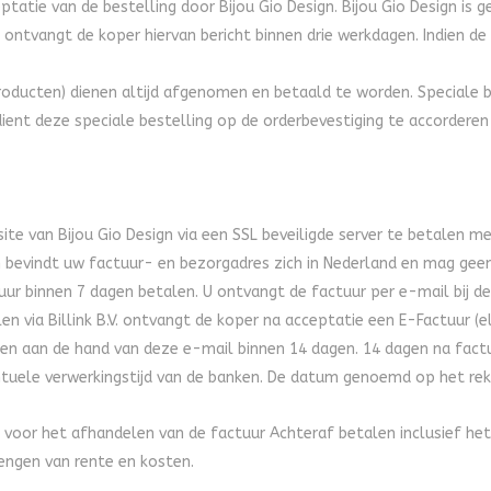
atie van de bestelling door Bijou Gio Design. Bijou Gio Design is g
 ontvangt de koper hiervan bericht binnen drie werkdagen. Indien de
roducten) dienen altijd afgenomen en betaald te worden. Speciale 
 dient deze speciale bestelling op de orderbevestiging te accordere
te van Bijou Gio Design via een SSL beveiligde server te betalen me
en bevindt uw factuur- en bezorgadres zich in Nederland en mag geen
ctuur binnen 7 dagen betalen. U ontvangt de factuur per e-mail bij d
n via Billink B.V. ontvangt de koper na acceptatie een E-Factuur (el
htten aan de hand van deze e-mail binnen 14 dagen. 14 dagen na fac
ntuele verwerkingstijd van de banken. De datum genoemd op het rekeni
igd voor het afhandelen van de factuur Achteraf betalen inclusief h
engen van rente en kosten.