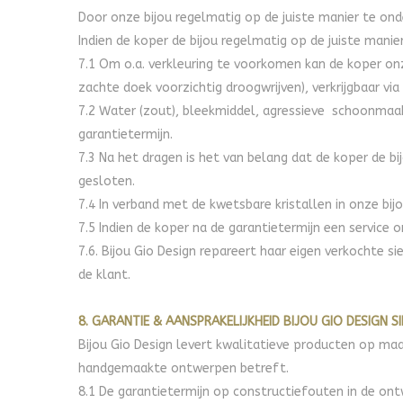
Door onze bijou regelmatig op de juiste manier te ond
Indien de koper de bijou regelmatig op de juiste mani
7.1 Om o.a. verkleuring te voorkomen kan de koper o
zachte doek voorzichtig droogwrijven), verkrijgbaar via
7.2 Water (zout), bleekmiddel, agressieve schoonmaak
garantietermijn.
7.3 Na het dragen is het van belang dat de koper de b
gesloten.
7.4 In verband met de kwetsbare kristallen in onze bij
7.5 Indien de koper na de garantietermijn een service 
7.6. Bijou Gio Design repareert haar eigen verkochte s
de klant.
8. GARANTIE & AANSPRAKELIJKHEID
BIJOU GIO DESIGN S
Bijou Gio Design levert kwalitatieve producten op ma
handgemaakte ontwerpen betreft.
8.1 De garantietermijn op constructiefouten in de ont