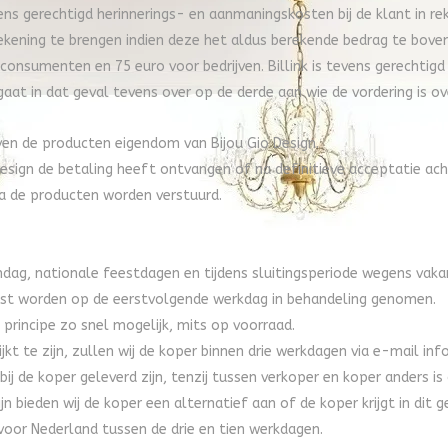
evens gerechtigd herinnerings- en aanmaningskosten bij de klant in r
 rekening te brengen indien deze het aldus berekende bedrag te b
sumenten en 75 euro voor bedrijven. Billink is tevens gerechtigd 
gaat in dat geval tevens over op de derde aan wie de vordering is o
jven de producten eigendom van Bijou Gio Design.
esign de betaling heeft ontvangen of na definitieve acceptatie achter
a de producten worden verstuurd.
ndag, nationale feestdagen en tijdens sluitingsperiode wegens vaka
aatst worden op de eerstvolgende werkdag in behandeling genomen.
 principe zo snel mogelijk, mits op voorraad.
jkt te zijn, zullen wij de koper binnen drie werkdagen via e-mail in
bij de koper geleverd zijn, tenzij tussen verkoper en koper anders 
jn bieden wij de koper een alternatief aan of de koper krijgt in di
voor Nederland tussen de drie en tien werkdagen.