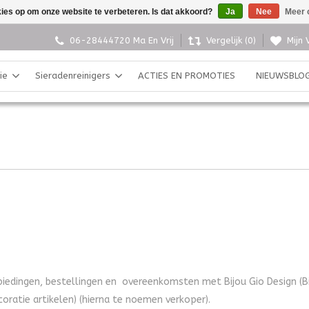
kies op om onze website te verbeteren. Is dat akkoord?
Ja
Nee
Meer 
06-28444720 Ma En Vrij
Vergelijk (0)
Mijn 
ie
Sieradenreinigers
ACTIES EN PROMOTIES
NIEUWSBLO
iedingen, bestellingen en overeenkomsten met Bijou Gio Design (Bij
ratie artikelen) (hierna te noemen verkoper).