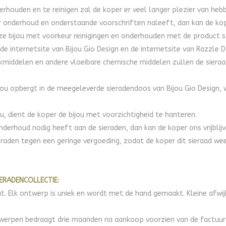
erhouden en te reinigen zal de koper er veel langer plezier van heb
er onderhoud en onderstaande voorschriften naleeft, dan kan de kop
nze bijou met voorkeur reinigingen en onderhouden met de product 
 de internetsite van Bijou Gio Design en de internetsite van Razzle D
middelen en andere vloeibare chemische middelen zullen de sieraad
ijou opbergt in de meegeleverde sieradendoos van Bijou Gio Design, 
ou, dient de koper de bijou met voorzichtigheid te hanteren.
onderhoud nodig heeft aan de sieraden, dan kan de koper ons vrijblij
ieraden tegen een geringe vergoeding, zodat de koper dit sieraad we
IERADENCOLLECTIE:
at. Elk ontwerp is uniek en wordt met de hand gemaakt. Kleine af
werpen bedraagt drie maanden na aankoop voorzien van de factuur en 