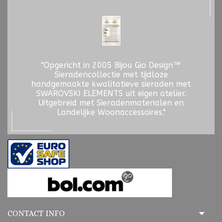
"Opgericht in 2005 Bijou Gio Design™
Sieradencollectie met tijdloze
handgemaakte kwalitatieve sieraden met
SWAROVSKI ELEMENTS uit eigen atelier.
Uitgebreid met Sieradenmaterialen en
Landelijke Woonaccessoires."
CONTACT INFO