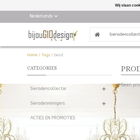
Wij slaan coo
Nederlands
Sieradencollect
Home
/
Tags
/
bead
PROD
CATEGORIES
Geen pro
Sieradencollectie
Sieradenreinigers
ACTIES EN PROMOTIES