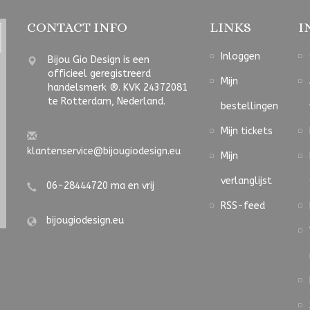
CONTACT INFO
LINKS
I
Inloggen
Bijou Gio Design is een
officieel geregistreerd
Mijn
handelsmerk ®. KVK 24372081
te Rotterdam, Nederland.
bestellingen
Mijn tickets
klantenservice@bijougiodesign.eu
Mijn
verlanglijst
06-28444720 ma en vrij
RSS-feed
bijougiodesign.eu