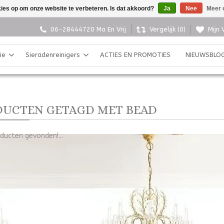
kies op om onze website te verbeteren. Is dat akkoord?
Ja
Nee
Meer 
06-28444720 Ma En Vrij
Vergelijk (0)
Mijn 
ie
Sieradenreinigers
ACTIES EN PROMOTIES
NIEUWSBLO
UCTEN GETAGD MET BEAD
ducten gevonden!...