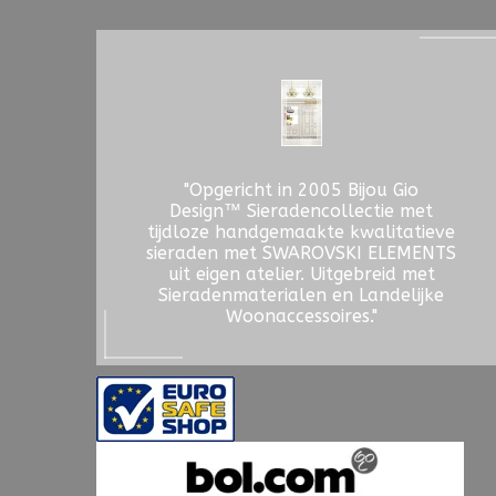
"Opgericht in 2005 Bijou Gio
Design™ Sieradencollectie met
tijdloze handgemaakte kwalitatieve
sieraden met SWAROVSKI ELEMENTS
uit eigen atelier. Uitgebreid met
Sieradenmaterialen en Landelijke
Woonaccessoires."