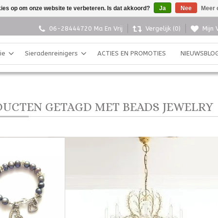
kies op om onze website te verbeteren. Is dat akkoord?
Ja
Nee
Meer 
06-28444720 Ma En Vrij
Vergelijk (0)
Mijn 
ie
Sieradenreinigers
ACTIES EN PROMOTIES
NIEUWSBLO
UCTEN GETAGD MET BEADS JEWELRY