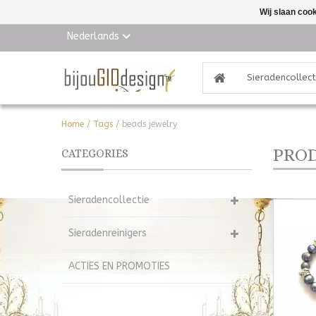
Wij slaan coo
Nederlands
Sieradencollect
Home
/
Tags
/
beads jewelry
PROD
CATEGORIES
Sieradencollectie
Sieradenreinigers
ACTIES EN PROMOTIES