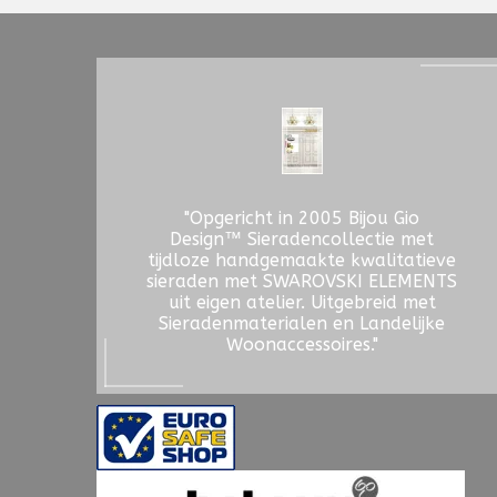
"Opgericht in 2005 Bijou Gio
Design™ Sieradencollectie met
tijdloze handgemaakte kwalitatieve
sieraden met SWAROVSKI ELEMENTS
uit eigen atelier. Uitgebreid met
Sieradenmaterialen en Landelijke
Woonaccessoires."