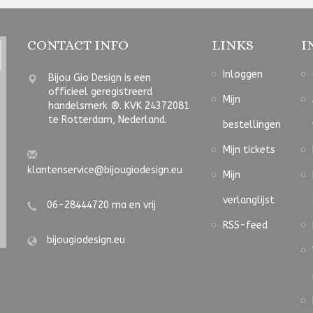
CONTACT INFO
LINKS
I
Inloggen
Bijou Gio Design is een
officieel geregistreerd
Mijn
handelsmerk ®. KVK 24372081
te Rotterdam, Nederland.
bestellingen
Mijn tickets
klantenservice@bijougiodesign.eu
Mijn
verlanglijst
06-28444720 ma en vrij
RSS-feed
bijougiodesign.eu