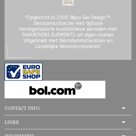
"Opgericht in 2005 Bijou Gio Design™
Sieradencollectie met tijdloze
handgemaakte kwalitatieve sieraden met
SWAROVSKI ELEMENTS uit eigen atelier.
Uitgebreid met Sieradenmaterialen en
Landelijke Woonaccessoires."
CONTACT INFO
LINKS