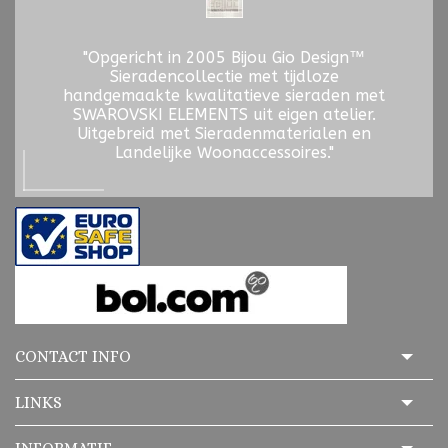
"Opgericht in 2005 Bijou Gio Design™
Sieradencollectie met tijdloze
handgemaakte kwalitatieve sieraden met
SWAROVSKI ELEMENTS uit eigen atelier.
Uitgebreid met Sieradenmaterialen en
Landelijke Woonaccessoires."
CONTACT INFO
LINKS