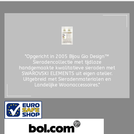
"Opgericht in 2005 Bijou Gio Design™
Sieradencollectie met tijdloze
handgemaakte kwalitatieve sieraden met
SWAROVSKI ELEMENTS uit eigen atelier.
Uitgebreid met Sieradenmaterialen en
Landelijke Woonaccessoires."