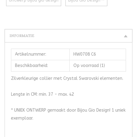
ontwerp bijou gio design
Bijou Gio Design™
INFORMATIE
Artikelnummer:
HW0708 C6
Beschikbaarheid:
Op voorraad
(1)
Zilverkleurige collier met Crystal Swarovski elementen.
Lengte in CM: min. 37 - max. 42
* UNIEK ONTWERP gemaakt door Bijou Gio Design! 1 uniek
exemplaar.