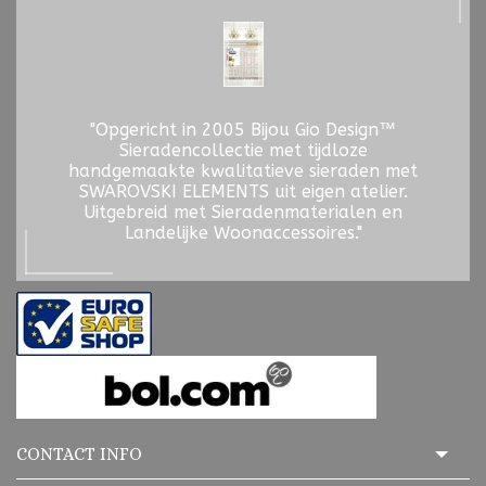
"Opgericht in 2005 Bijou Gio Design™
Sieradencollectie met tijdloze
handgemaakte kwalitatieve sieraden met
SWAROVSKI ELEMENTS uit eigen atelier.
Uitgebreid met Sieradenmaterialen en
Landelijke Woonaccessoires."
CONTACT INFO