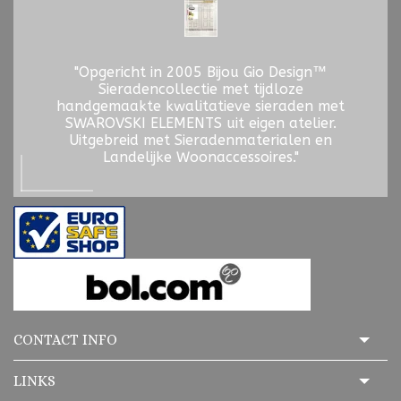
"Opgericht in 2005 Bijou Gio Design™
Sieradencollectie met tijdloze
handgemaakte kwalitatieve sieraden met
SWAROVSKI ELEMENTS uit eigen atelier.
Uitgebreid met Sieradenmaterialen en
Landelijke Woonaccessoires."
CONTACT INFO
LINKS