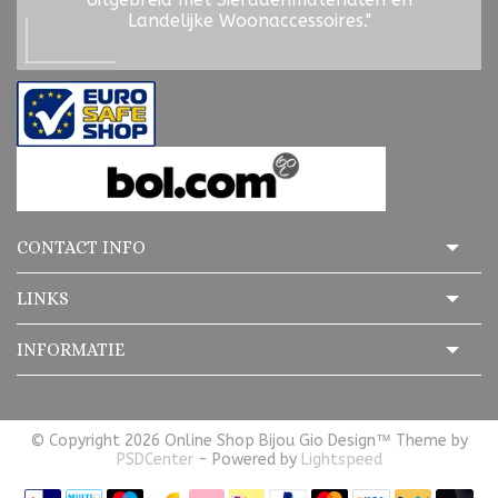
Landelijke Woonaccessoires."
CONTACT INFO
LINKS
INFORMATIE
© Copyright 2026 Online Shop Bijou Gio Design™ Theme by
PSDCenter
- Powered by
Lightspeed