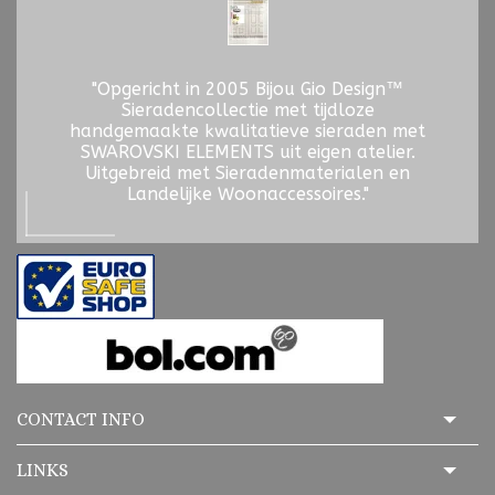
"Opgericht in 2005 Bijou Gio Design™
Sieradencollectie met tijdloze
handgemaakte kwalitatieve sieraden met
SWAROVSKI ELEMENTS uit eigen atelier.
Uitgebreid met Sieradenmaterialen en
Landelijke Woonaccessoires."
CONTACT INFO
LINKS