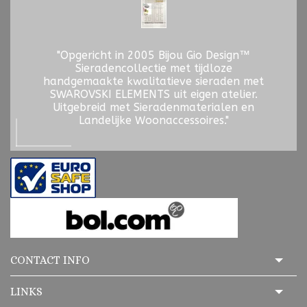
"Opgericht in 2005 Bijou Gio Design™
Sieradencollectie met tijdloze
handgemaakte kwalitatieve sieraden met
SWAROVSKI ELEMENTS uit eigen atelier.
Uitgebreid met Sieradenmaterialen en
Landelijke Woonaccessoires."
CONTACT INFO
LINKS