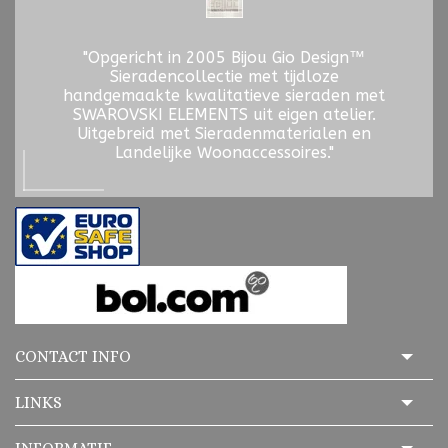
"Opgericht in 2005 Bijou Gio Design™
Sieradencollectie met tijdloze
handgemaakte kwalitatieve sieraden met
SWAROVSKI ELEMENTS uit eigen atelier.
Uitgebreid met Sieradenmaterialen en
Landelijke Woonaccessoires."
CONTACT INFO
LINKS