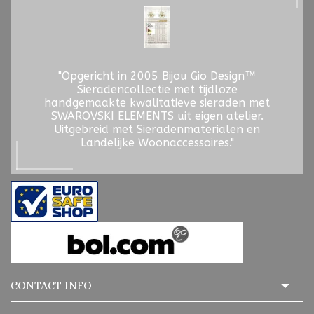
"Opgericht in 2005 Bijou Gio Design™
Sieradencollectie met tijdloze
handgemaakte kwalitatieve sieraden met
SWAROVSKI ELEMENTS uit eigen atelier.
Uitgebreid met Sieradenmaterialen en
Landelijke Woonaccessoires."
CONTACT INFO