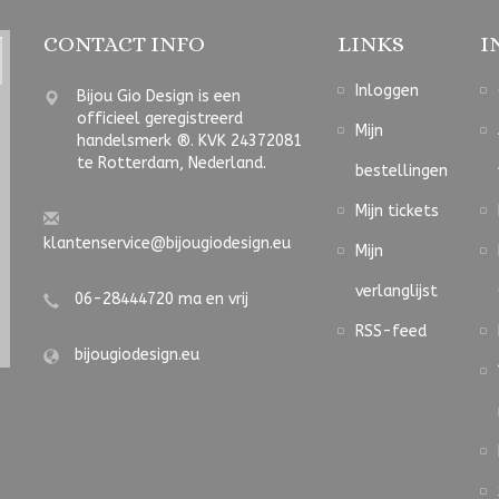
CONTACT INFO
LINKS
I
Inloggen
Bijou Gio Design is een
officieel geregistreerd
Mijn
handelsmerk ®. KVK 24372081
te Rotterdam, Nederland.
bestellingen
Mijn tickets
klantenservice@bijougiodesign.eu
Mijn
verlanglijst
06-28444720 ma en vrij
RSS-feed
bijougiodesign.eu