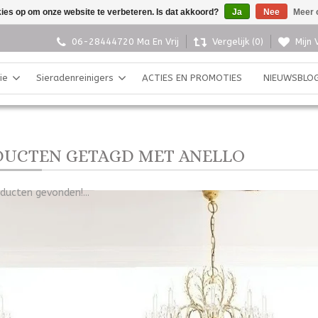
kies op om onze website te verbeteren. Is dat akkoord?
Ja
Nee
Meer 
06-28444720 Ma En Vrij
Vergelijk (0)
Mijn 
ie
Sieradenreinigers
ACTIES EN PROMOTIES
NIEUWSBLO
UCTEN GETAGD MET ANELLO
ducten gevonden!...