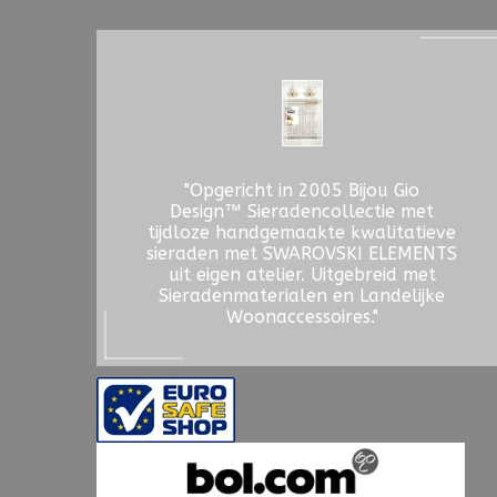
"Opgericht in 2005 Bijou Gio
Design™ Sieradencollectie met
tijdloze handgemaakte kwalitatieve
sieraden met SWAROVSKI ELEMENTS
uit eigen atelier. Uitgebreid met
Sieradenmaterialen en Landelijke
Woonaccessoires."