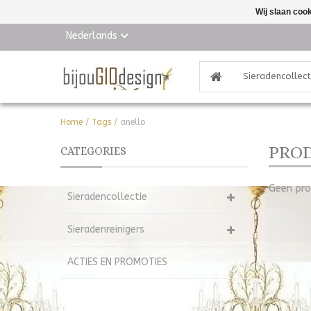
Wij slaan coo
Nederlands
Sieradencollect
Home
/
Tags
/
anello
PROD
CATEGORIES
Geen pro
Sieradencollectie
Sieradenreinigers
ACTIES EN PROMOTIES