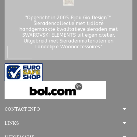
"Opgericht in 2005 Bijou Gio Design™
Sieradencollectie met tijdloze
handgemaakte kwalitatieve sieraden met
SWAROVSKI ELEMENTS uit eigen atelier.
Uitgebreid met Sieradenmaterialen en
Landelijke Woonaccessoires."
CONTACT INFO
LINKS