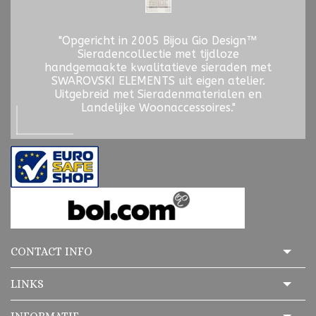
"Opgericht in 2005 Bijou Gio Design™
Sieradencollectie met tijdloze
handgemaakte kwalitatieve sieraden met
SWAROVSKI ELEMENTS uit eigen atelier.
Uitgebreid met Sieradenmaterialen en
Landelijke Woonaccessoires."
CONTACT INFO
LINKS