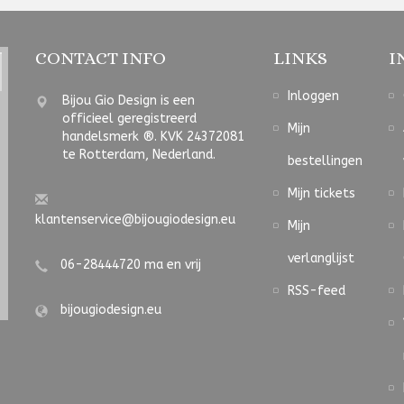
CONTACT INFO
LINKS
I
Inloggen
Bijou Gio Design is een
officieel geregistreerd
Mijn
handelsmerk ®. KVK 24372081
te Rotterdam, Nederland.
bestellingen
Mijn tickets
klantenservice@bijougiodesign.eu
Mijn
verlanglijst
06-28444720 ma en vrij
RSS-feed
bijougiodesign.eu