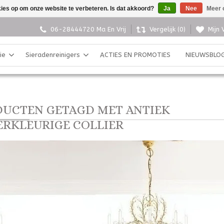
kies op om onze website te verbeteren. Is dat akkoord?
Ja
Nee
Meer 
06-28444720 Ma En Vrij
Vergelijk (0)
Mijn 
ie
Sieradenreinigers
ACTIES EN PROMOTIES
NIEUWSBLO
UCTEN GETAGD MET ANTIEK
ERKLEURIGE COLLIER