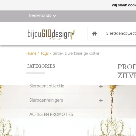
Wij slaan coo
Nederlands
Sieradencollect
Home
/
Tags
/
antiek zilverkleurige collier
PROD
CATEGORIES
ZILV
Sieradencollectie
Sieradenreinigers
ACTIES EN PROMOTIES