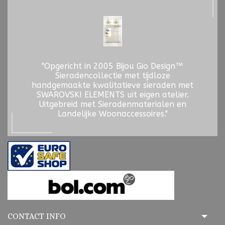
"Opgericht in 2005 Bijou Gio Design™
Sieradencollectie met tijdloze
handgemaakte kwalitatieve sieraden met
SWAROVSKI ELEMENTS uit eigen atelier.
Uitgebreid met Sieradenmaterialen en
Landelijke Woonaccessoires."
CONTACT INFO