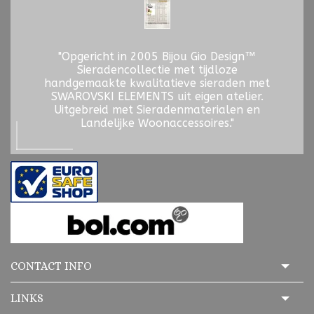
"Opgericht in 2005 Bijou Gio Design™
Sieradencollectie met tijdloze
handgemaakte kwalitatieve sieraden met
SWAROVSKI ELEMENTS uit eigen atelier.
Uitgebreid met Sieradenmaterialen en
Landelijke Woonaccessoires."
CONTACT INFO
LINKS