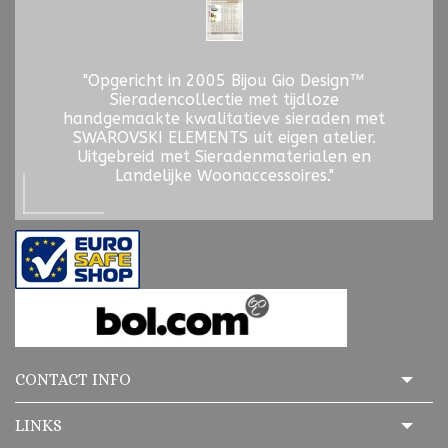
"Opgericht in 2005 Bijou Gio Design™
Sieradencollectie met tijdloze
handgemaakte kwalitatieve sieraden met
SWAROVSKI ELEMENTS uit eigen atelier.
Uitgebreid met Sieradenmaterialen en
Landelijke Woonaccessoires."
CONTACT INFO
LINKS