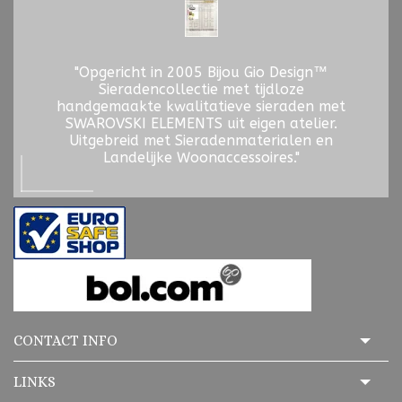
"Opgericht in 2005 Bijou Gio Design™
Sieradencollectie met tijdloze
handgemaakte kwalitatieve sieraden met
SWAROVSKI ELEMENTS uit eigen atelier.
Uitgebreid met Sieradenmaterialen en
Landelijke Woonaccessoires."
CONTACT INFO
LINKS