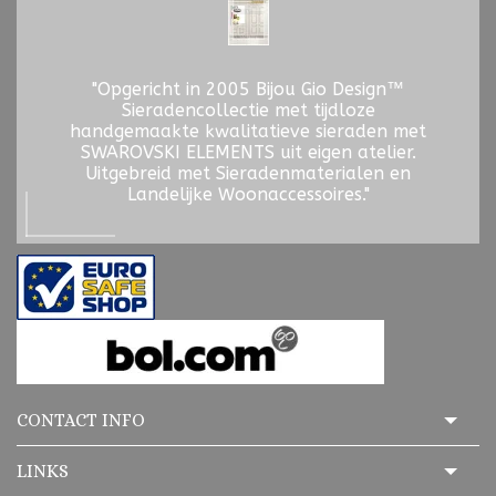
"Opgericht in 2005 Bijou Gio Design™
Sieradencollectie met tijdloze
handgemaakte kwalitatieve sieraden met
SWAROVSKI ELEMENTS uit eigen atelier.
Uitgebreid met Sieradenmaterialen en
Landelijke Woonaccessoires."
CONTACT INFO
LINKS