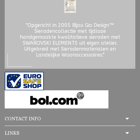
"Opgericht in 2005 Bijou Gio Design™
Sieradencollectie met tijdloze
handgemaakte kwalitatieve sieraden met
SWAROVSKI ELEMENTS uit eigen atelier.
Uitgebreid met Sieradenmaterialen en
Landelijke Woonaccessoires."
CONTACT INFO
LINKS