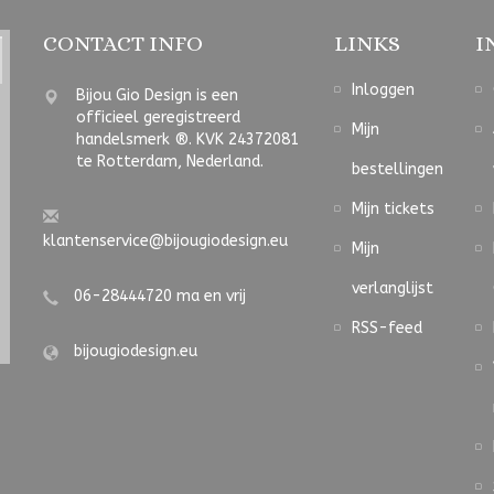
CONTACT INFO
LINKS
I
Inloggen
Bijou Gio Design is een
officieel geregistreerd
Mijn
handelsmerk ®. KVK 24372081
te Rotterdam, Nederland.
bestellingen
Mijn tickets
klantenservice@bijougiodesign.eu
Mijn
verlanglijst
06-28444720 ma en vrij
RSS-feed
bijougiodesign.eu