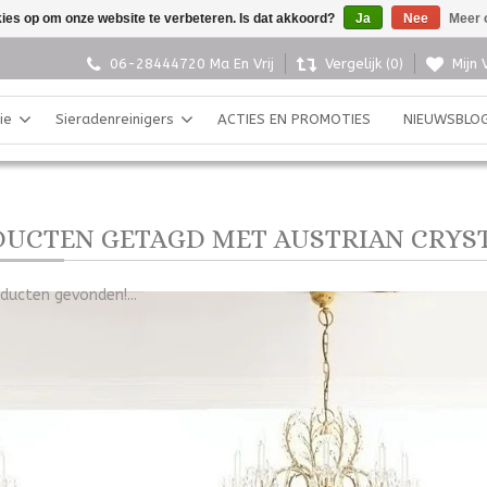
kies op om onze website te verbeteren. Is dat akkoord?
Ja
Nee
Meer 
06-28444720 Ma En Vrij
Vergelijk (0)
Mijn 
ie
Sieradenreinigers
ACTIES EN PROMOTIES
NIEUWSBLO
UCTEN GETAGD MET AUSTRIAN CRYS
ducten gevonden!...