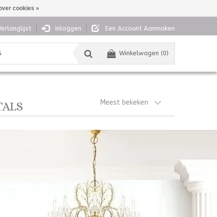
over cookies »
Verlanglijst
Inloggen
Een Account Aanmaken
G
Winkelwagen (0)
Meest bekeken
TALS