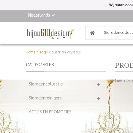
Wij slaan coo
Nederlands
Sieradencollect
Home
/
Tags
/
austrian crystals
PROD
CATEGORIES
Geen pro
Sieradencollectie
Sieradenreinigers
ACTIES EN PROMOTIES