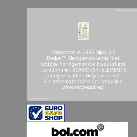
"Opgericht in 2005 Bijou Gio
Design™ Sieradencollectie met
tijdloze handgemaakte kwalitatieve
sieraden met SWAROVSKI ELEMENTS
uit eigen atelier. Uitgebreid met
Sieradenmaterialen en Landelijke
Woonaccessoires."