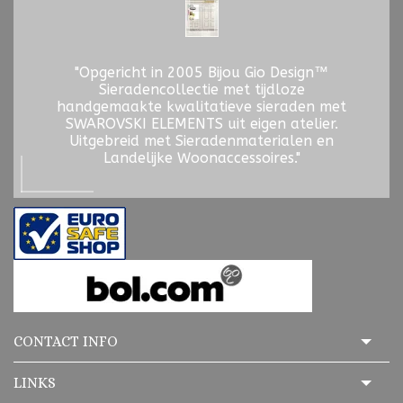
"Opgericht in 2005 Bijou Gio Design™
Sieradencollectie met tijdloze
handgemaakte kwalitatieve sieraden met
SWAROVSKI ELEMENTS uit eigen atelier.
Uitgebreid met Sieradenmaterialen en
Landelijke Woonaccessoires."
CONTACT INFO
LINKS