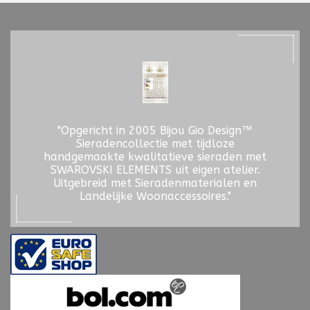
"Opgericht in 2005 Bijou Gio Design™
Sieradencollectie met tijdloze
handgemaakte kwalitatieve sieraden met
SWAROVSKI ELEMENTS uit eigen atelier.
Uitgebreid met Sieradenmaterialen en
Landelijke Woonaccessoires."