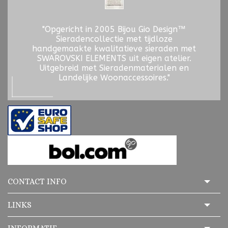
"Opgericht in 2005 Bijou Gio Design™
Sieradencollectie met tijdloze
handgemaakte kwalitatieve sieraden met
SWAROVSKI ELEMENTS uit eigen atelier.
Uitgebreid met Sieradenmaterialen en
Landelijke Woonaccessoires."
CONTACT INFO
LINKS