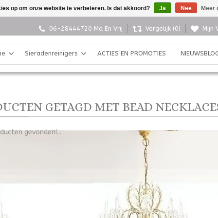
kies op om onze website te verbeteren. Is dat akkoord?
Ja
Nee
Meer 
06-28444720 Ma En Vrij
Vergelijk (0)
Mijn 
ie
Sieradenreinigers
ACTIES EN PROMOTIES
NIEUWSBLO
UCTEN GETAGD MET BEAD NECKLACE
ducten gevonden!...