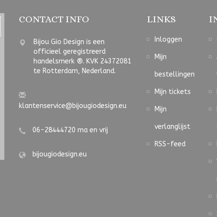
CONTACT INFO
LINKS
I
Inloggen
Bijou Gio Design is een
officieel geregistreerd
Mijn
handelsmerk ®. KVK 24372081
te Rotterdam, Nederland.
bestellingen
Mijn tickets
klantenservice@bijougiodesign.eu
Mijn
verlanglijst
06-28444720 ma en vrij
RSS-feed
bijougiodesign.eu