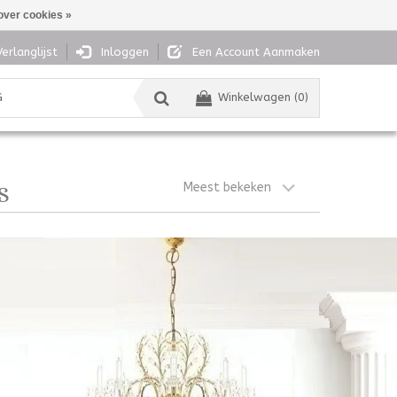
over cookies »
Verlanglijst
Inloggen
Een Account Aanmaken
G
Winkelwagen (0)
Meest bekeken
S