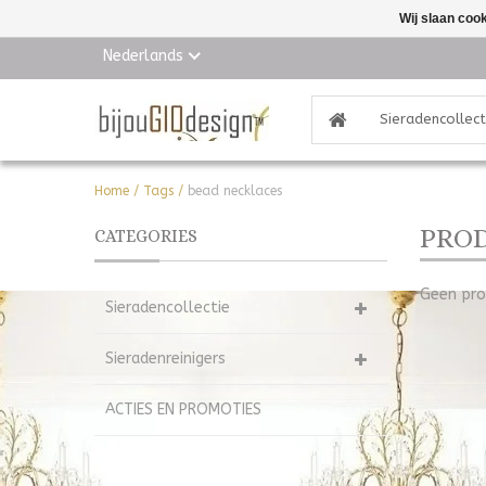
Wij slaan coo
Nederlands
Sieradencollect
Home
/
Tags
/
bead necklaces
PROD
CATEGORIES
Geen pro
Sieradencollectie
Sieradenreinigers
ACTIES EN PROMOTIES