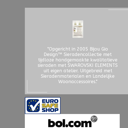
"Opgericht in 2005 Bijou Gio
Design™ Sieradencollectie met
tijdloze handgemaakte kwalitatieve
sieraden met SWAROVSKI ELEMENTS
uit eigen atelier. Uitgebreid met
Sieradenmaterialen en Landelijke
Woonaccessoires."