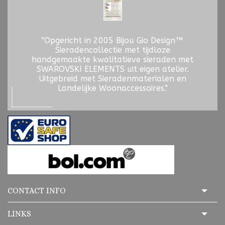
"Opgericht in 2005 Bijou Gio Design™
Sieradencollectie met tijdloze
handgemaakte kwalitatieve sieraden met
SWAROVSKI ELEMENTS uit eigen atelier.
Uitgebreid met Sieradenmaterialen en
Landelijke Woonaccessoires."
CONTACT INFO
LINKS