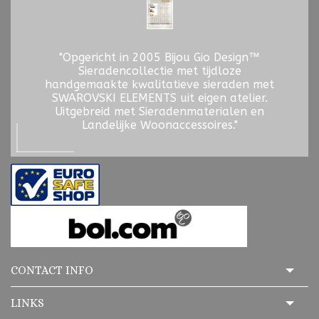
"Opgericht in 2005 Bijou Gio Design™
Sieradencollectie met tijdloze
handgemaakte kwalitatieve sieraden met
SWAROVSKI ELEMENTS uit eigen atelier.
Uitgebreid met Sieradenmaterialen en
Landelijke Woonaccessoires."
CONTACT INFO
LINKS