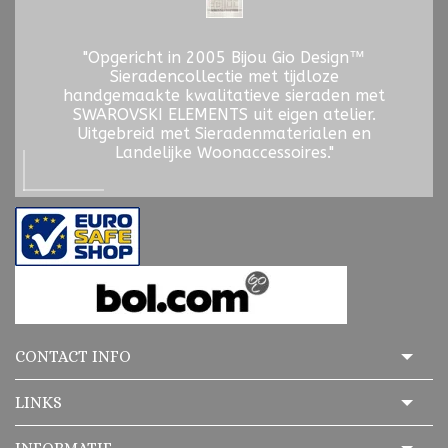
"Opgericht in 2005 Bijou Gio Design™
Sieradencollectie met tijdloze
handgemaakte kwalitatieve sieraden met
SWAROVSKI ELEMENTS uit eigen atelier.
Uitgebreid met Sieradenmaterialen en
Landelijke Woonaccessoires."
CONTACT INFO
LINKS