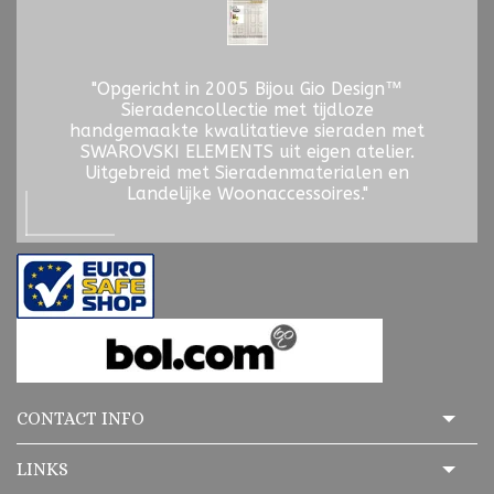
"Opgericht in 2005 Bijou Gio Design™
Sieradencollectie met tijdloze
handgemaakte kwalitatieve sieraden met
SWAROVSKI ELEMENTS uit eigen atelier.
Uitgebreid met Sieradenmaterialen en
Landelijke Woonaccessoires."
CONTACT INFO
LINKS