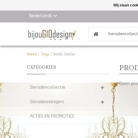
Wij slaan coo
Nederlands
Sieradencollect
Home
/
Tags
/
bedel libelle
PROD
CATEGORIES
Geen pro
Sieradencollectie
Sieradenreinigers
ACTIES EN PROMOTIES