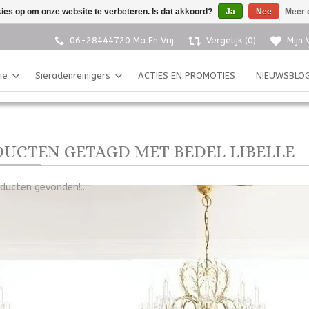
kies op om onze website te verbeteren. Is dat akkoord?
Ja
Nee
Meer 
06-28444720 Ma En Vrij
Vergelijk (0)
Mijn 
ie
Sieradenreinigers
ACTIES EN PROMOTIES
NIEUWSBLO
UCTEN GETAGD MET BEDEL LIBELLE
ducten gevonden!...