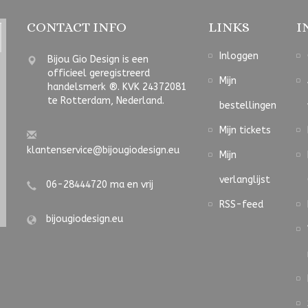
CONTACT INFO
LINKS
I
Inloggen
Bijou Gio Design is een
officieel geregistreerd
Mijn
handelsmerk ®. KVK 24372081
te Rotterdam, Nederland.
bestellingen
Mijn tickets
klantenservice@bijougiodesign.eu
Mijn
verlanglijst
06-28444720 ma en vrij
RSS-feed
bijougiodesign.eu