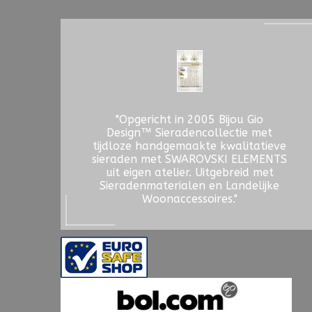
"Opgericht in 2005 Bijou Gio
Design™ Sieradencollectie met
tijdloze handgemaakte kwalitatieve
sieraden met SWAROVSKI ELEMENTS
uit eigen atelier. Uitgebreid met
Sieradenmaterialen en Landelijke
Woonaccessoires."