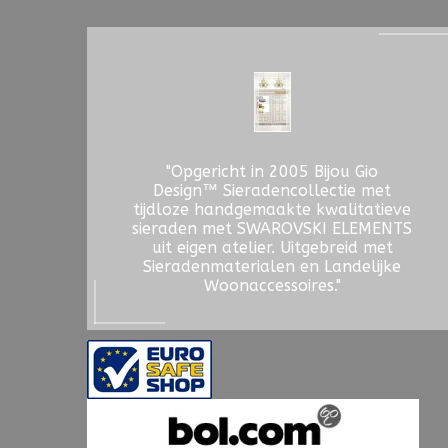
"Opgericht in 2005 Bijou Gio
Design™ Sieradencollectie met
tijdloze handgemaakte kwalitatieve
sieraden met SWAROVSKI ELEMENTS
uit eigen atelier. Uitgebreid met
Sieradenmaterialen en Landelijke
Woonaccessoires."