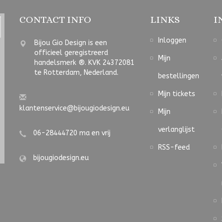
CONTACT INFO
LINKS
I
Inloggen
Bijou Gio Design is een
officieel geregistreerd
Mijn
handelsmerk ®. KVK 24372081
te Rotterdam, Nederland.
bestellingen
Mijn tickets
klantenservice@bijougiodesign.eu
Mijn
verlanglijst
06-28444720 ma en vrij
RSS-feed
bijougiodesign.eu