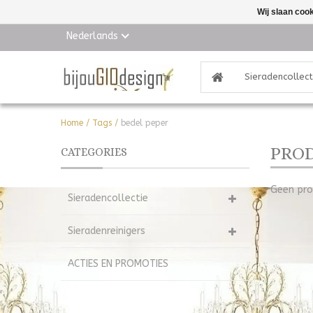
Wij slaan coo
Nederlands
Sieradencollect
Home
/
Tags
/
bedel peper
PROD
CATEGORIES
Geen pro
Sieradencollectie
Sieradenreinigers
ACTIES EN PROMOTIES