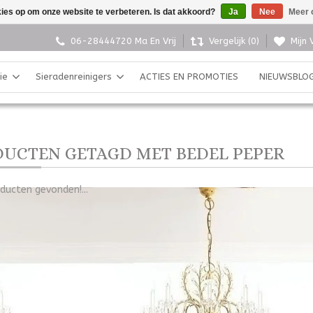
kies op om onze website te verbeteren. Is dat akkoord?
Ja
Nee
Meer 
06-28444720 Ma En Vrij
Vergelijk (0)
Mijn 
ie
Sieradenreinigers
ACTIES EN PROMOTIES
NIEUWSBLO
UCTEN GETAGD MET BEDEL PEPER
ducten gevonden!...