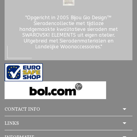
"Opgericht in 2005 Bijou Gio Design™
Sieradencollectie met tijdloze
handgemaakte kwalitatieve sieraden met
SWAROVSKI ELEMENTS uit eigen atelier.
Uitgebreid met Sieradenmaterialen en
Landelijke Woonaccessoires."
CONTACT INFO
LINKS