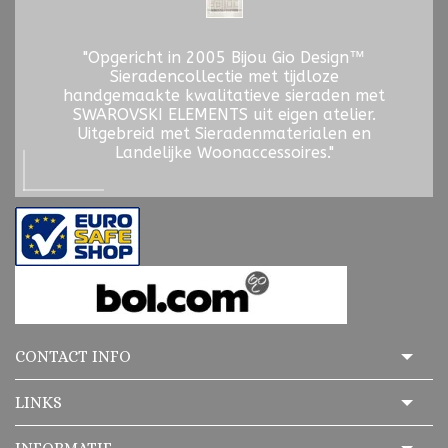
"Opgericht in 2005 Bijou Gio Design™
Sieradencollectie met tijdloze
handgemaakte kwalitatieve sieraden met
SWAROVSKI ELEMENTS uit eigen atelier.
Uitgebreid met Sieradenmaterialen en
Landelijke Woonaccessoires."
CONTACT INFO
LINKS