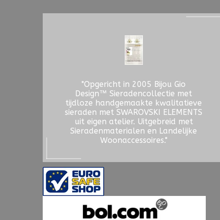
"Opgericht in 2005 Bijou Gio
Design™ Sieradencollectie met
tijdloze handgemaakte kwalitatieve
sieraden met SWAROVSKI ELEMENTS
uit eigen atelier. Uitgebreid met
Sieradenmaterialen en Landelijke
Woonaccessoires."