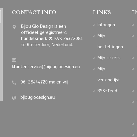
CONTACT INFO
LINKS
I
Inloggen
Bijou Gio Design is een
officieel geregistreerd
Mijn
handelsmerk ®. KVK 24372081
te Rotterdam, Nederland.
bestellingen
Mijn tickets
klantenservice@bijougiodesign.eu
Mijn
verlanglijst
06-28444720 ma en vrij
RSS-feed
bijougiodesign.eu