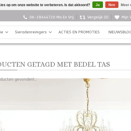
kies op om onze website te verbeteren. Is dat akkoord?
Ja
Nee
Meer 
06-28444720 Ma En Vrij
Vergelijk (0)
Mijn 
ie
Sieradenreinigers
ACTIES EN PROMOTIES
NIEUWSBLO
UCTEN GETAGD MET BEDEL TAS
ducten gevonden!...