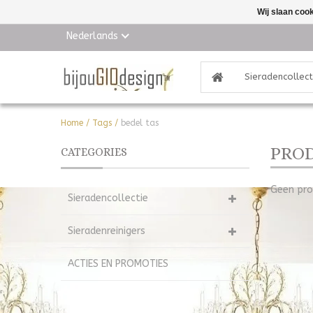
Wij slaan coo
Nederlands
Sieradencollect
Home
/
Tags
/
bedel tas
PROD
CATEGORIES
Geen pro
Sieradencollectie
Sieradenreinigers
ACTIES EN PROMOTIES