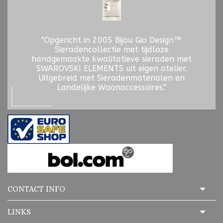
"Opgericht in 2005 Bijou Gio Design™
Sieradencollectie met tijdloze
handgemaakte kwalitatieve sieraden met
SWAROVSKI ELEMENTS uit eigen atelier.
Uitgebreid met Sieradenmaterialen en
Landelijke Woonaccessoires."
CONTACT INFO
LINKS