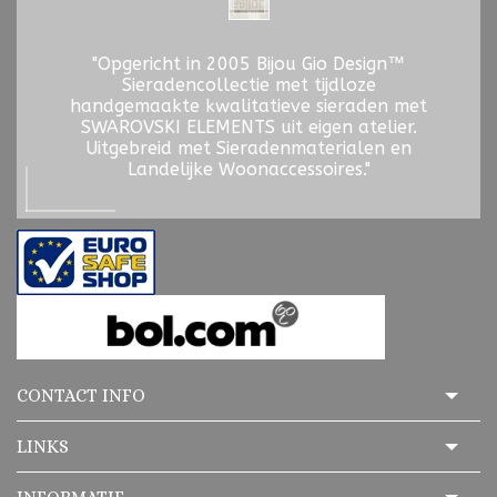
"Opgericht in 2005 Bijou Gio Design™
Sieradencollectie met tijdloze
handgemaakte kwalitatieve sieraden met
SWAROVSKI ELEMENTS uit eigen atelier.
Uitgebreid met Sieradenmaterialen en
Landelijke Woonaccessoires."
CONTACT INFO
LINKS