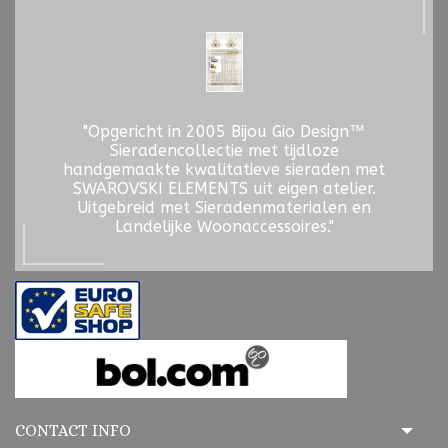
"Opgericht in 2005 Bijou Gio Design™
Sieradencollectie met tijdloze
handgemaakte kwalitatieve sieraden met
SWAROVSKI ELEMENTS uit eigen atelier.
Uitgebreid met Sieradenmaterialen en
Landelijke Woonaccessoires."
CONTACT INFO