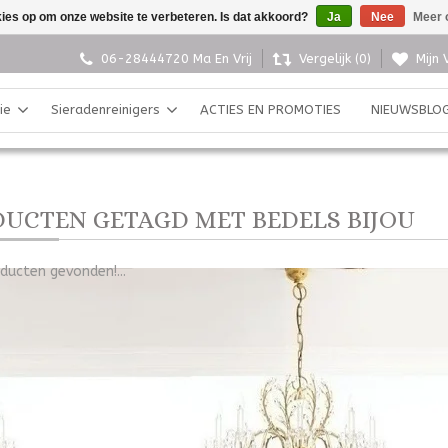
kies op om onze website te verbeteren. Is dat akkoord?
Ja
Nee
Meer 
06-28444720 Ma En Vrij
Vergelijk (0)
Mijn 
ie
Sieradenreinigers
ACTIES EN PROMOTIES
NIEUWSBLO
UCTEN GETAGD MET BEDELS BIJOU
ducten gevonden!...