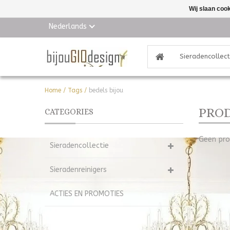
Wij slaan coo
Nederlands
Sieradencollect
Home
/
Tags
/
bedels bijou
PROD
CATEGORIES
Geen pro
Sieradencollectie
Sieradenreinigers
ACTIES EN PROMOTIES