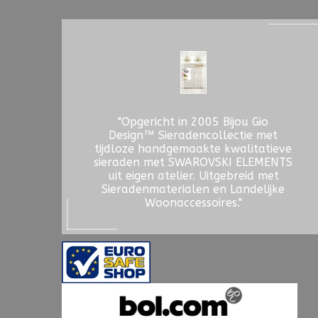
"Opgericht in 2005 Bijou Gio
Design™ Sieradencollectie met
tijdloze handgemaakte kwalitatieve
sieraden met SWAROVSKI ELEMENTS
uit eigen atelier. Uitgebreid met
Sieradenmaterialen en Landelijke
Woonaccessoires."