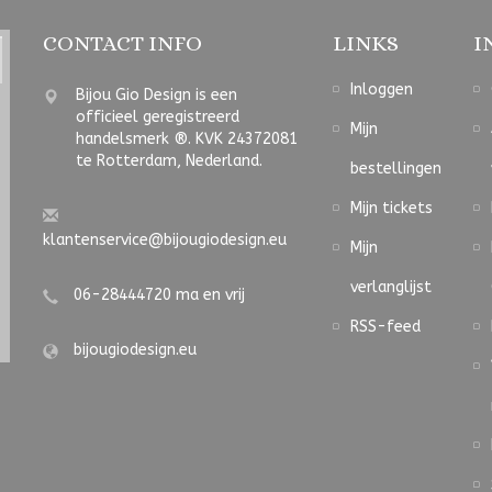
CONTACT INFO
LINKS
I
Inloggen
Bijou Gio Design is een
officieel geregistreerd
Mijn
handelsmerk ®. KVK 24372081
te Rotterdam, Nederland.
bestellingen
Mijn tickets
klantenservice@bijougiodesign.eu
Mijn
verlanglijst
06-28444720 ma en vrij
RSS-feed
bijougiodesign.eu