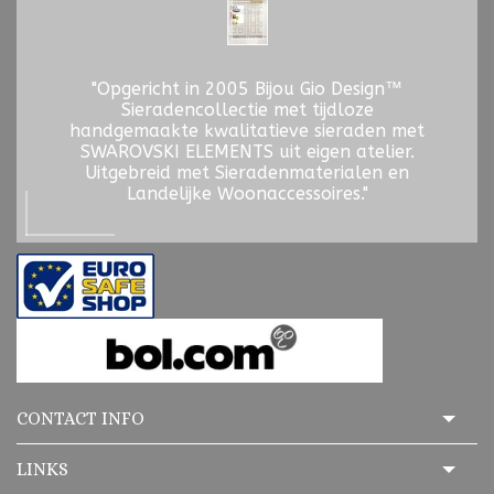
"Opgericht in 2005 Bijou Gio Design™
Sieradencollectie met tijdloze
handgemaakte kwalitatieve sieraden met
SWAROVSKI ELEMENTS uit eigen atelier.
Uitgebreid met Sieradenmaterialen en
Landelijke Woonaccessoires."
CONTACT INFO
LINKS