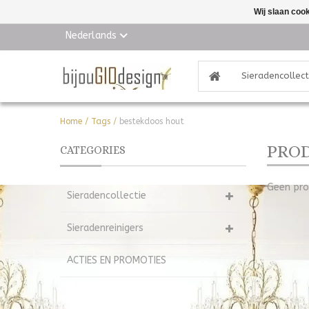
Wij slaan coo
Nederlands
Sieradencollect
Home
/
Tags
/
bestekdoos hout
PROD
CATEGORIES
Geen pro
Sieradencollectie
Sieradenreinigers
ACTIES EN PROMOTIES