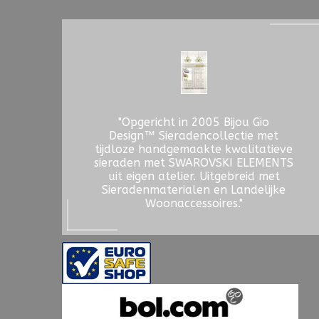
"Opgericht in 2005 Bijou Gio
Design™ Sieradencollectie met
tijdloze handgemaakte kwalitatieve
sieraden met SWAROVSKI ELEMENTS
uit eigen atelier. Uitgebreid met
Sieradenmaterialen en Landelijke
Woonaccessoires."