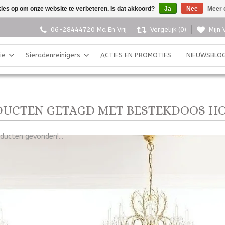
kies op om onze website te verbeteren. Is dat akkoord?
Ja
Nee
Meer 
06-28444720 Ma En Vrij
Vergelijk (0)
Mijn 
ie
Sieradenreinigers
ACTIES EN PROMOTIES
NIEUWSBLO
UCTEN GETAGD MET BESTEKDOOS H
ducten gevonden!...