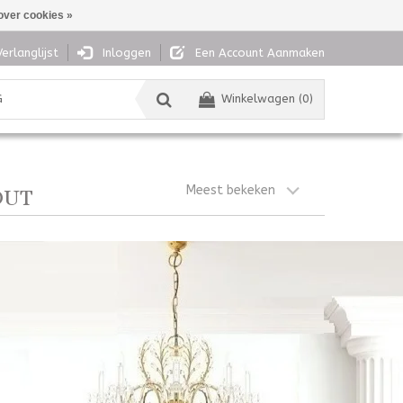
over cookies »
Verlanglijst
Inloggen
Een Account Aanmaken
G
Winkelwagen (0)
Meest bekeken
OUT