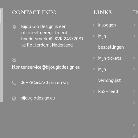
CONTACT INFO
LINKS
I
Inloggen
Bijou Gio Design is een
officieel geregistreerd
Mijn
handelsmerk ®. KVK 24372081
te Rotterdam, Nederland.
bestellingen
Mijn tickets
klantenservice@bijougiodesign.eu
Mijn
verlanglijst
06-28444720 ma en vrij
RSS-feed
bijougiodesign.eu