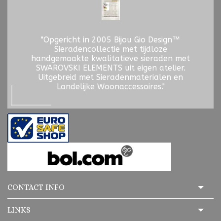
"Opgericht in 2005 Bijou Gio Design™
Sieradencollectie met tijdloze
handgemaakte kwalitatieve sieraden met
SWAROVSKI ELEMENTS uit eigen atelier.
Uitgebreid met Sieradenmaterialen en
Landelijke Woonaccessoires."
CONTACT INFO
LINKS