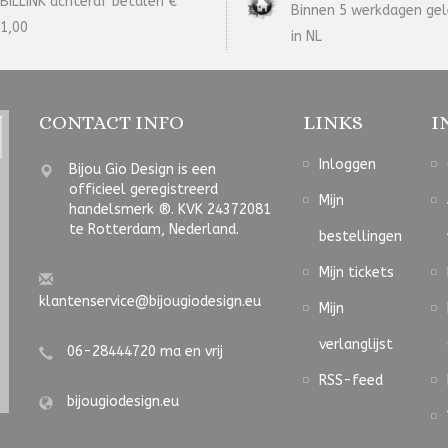
BILLINK achteraf betalen €
Binnen 5 werkdagen gel
1,00
in NL
CONTACT INFO
LINKS
I
Inloggen
Bijou Gio Design is een
officieel geregistreerd
Mijn
handelsmerk ®. KVK 24372081
te Rotterdam, Nederland.
bestellingen
Mijn tickets
klantenservice@bijougiodesign.eu
Mijn
verlanglijst
06-28444720 ma en vrij
RSS-feed
bijougiodesign.eu