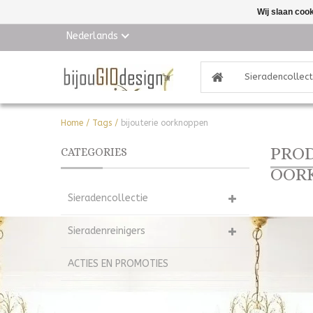
Wij slaan coo
Nederlands
Sieradencollect
Home
/
Tags
/
bijouterie oorknoppen
PROD
CATEGORIES
OOR
Sieradencollectie
Sieradenreinigers
ACTIES EN PROMOTIES