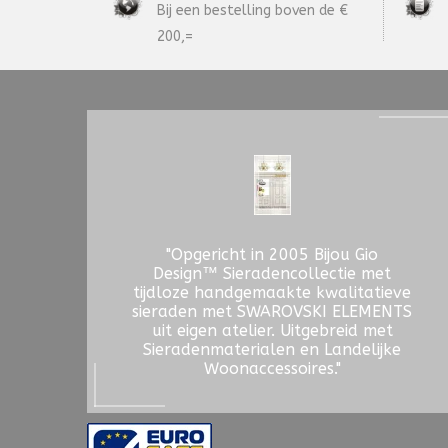
Bij een bestelling boven de €
200,=
"Opgericht in 2005 Bijou Gio
Design™ Sieradencollectie met
tijdloze handgemaakte kwalitatieve
sieraden met SWAROVSKI ELEMENTS
uit eigen atelier. Uitgebreid met
Sieradenmaterialen en Landelijke
Woonaccessoires."