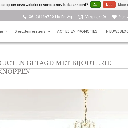
kies op om onze website te verbeteren. Is dat akkoord?
Ja
Nee
Meer 
06-28444720 Ma En Vrij
Vergelijk (0)
Mijn 
ie
Sieradenreinigers
ACTIES EN PROMOTIES
NIEUWSBLO
UCTEN GETAGD MET BIJOUTERIE
KNOPPEN