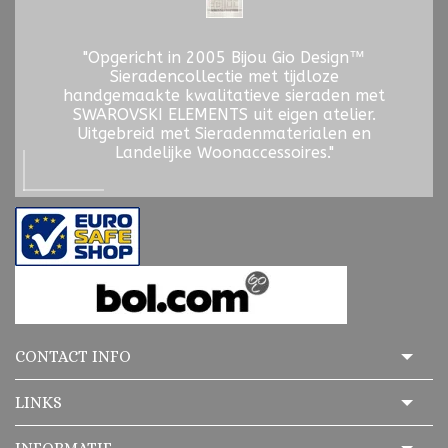
"Opgericht in 2005 Bijou Gio Design™
Sieradencollectie met tijdloze
handgemaakte kwalitatieve sieraden met
SWAROVSKI ELEMENTS uit eigen atelier.
Uitgebreid met Sieradenmaterialen en
Landelijke Woonaccessoires."
CONTACT INFO
LINKS