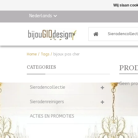
Wij slaan coo
Nederlands
Sieradencollect
Home
/
Tags
/
bijoux pas cher
PROD
CATEGORIES
Geen pro
Sieradencollectie
Sieradenreinigers
ACTIES EN PROMOTIES