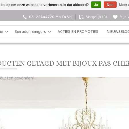
kies op om onze website te verbeteren. Is dat akkoord?
Ja
Nee
Meer 
06-28444720 Ma En Vrij
Vergelijk (0)
Mijn 
ie
Sieradenreinigers
ACTIES EN PROMOTIES
NIEUWSBLO
UCTEN GETAGD MET BIJOUX PAS CHE
ducten gevonden!...