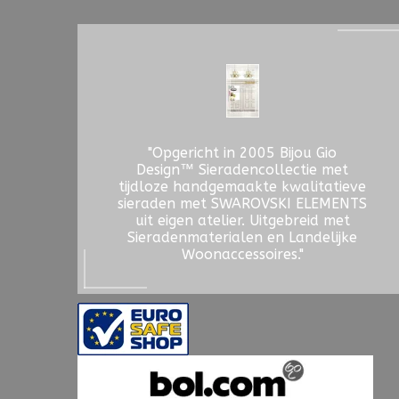
"Opgericht in 2005 Bijou Gio
Design™ Sieradencollectie met
tijdloze handgemaakte kwalitatieve
sieraden met SWAROVSKI ELEMENTS
uit eigen atelier. Uitgebreid met
Sieradenmaterialen en Landelijke
Woonaccessoires."