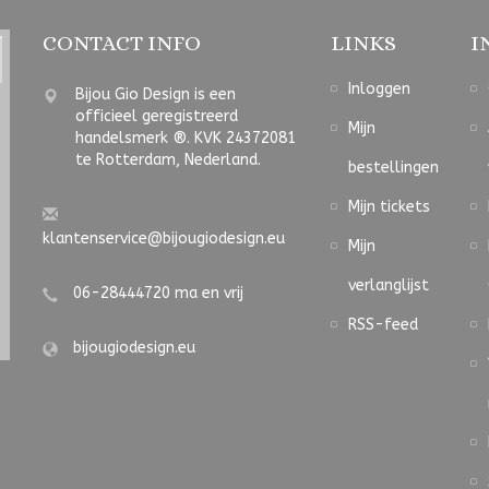
CONTACT INFO
LINKS
I
Inloggen
Bijou Gio Design is een
officieel geregistreerd
Mijn
handelsmerk ®. KVK 24372081
te Rotterdam, Nederland.
bestellingen
Mijn tickets
klantenservice@bijougiodesign.eu
Mijn
verlanglijst
06-28444720 ma en vrij
RSS-feed
bijougiodesign.eu