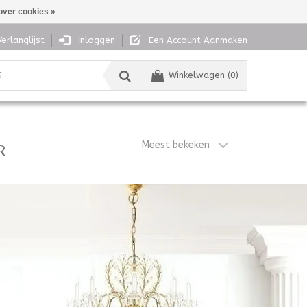
over cookies »
Verlanglijst
Inloggen
Een Account Aanmaken
G
Winkelwagen (0)
Meest bekeken
R