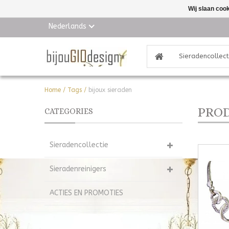
Wij slaan coo
Nederlands
Sieradencollect
Home
/
Tags
/
bijoux sieraden
PROD
CATEGORIES
Sieradencollectie
Sieradenreinigers
ACTIES EN PROMOTIES