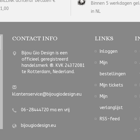
BILLINK achteraf betalen €
Binnen 5 werkdagen gel
1,00
in NL
CONTACT INFO
LINKS
I
Inloggen
Bijou Gio Design is een
officieel geregistreerd
Mijn
handelsmerk ®. KVK 24372081
te Rotterdam, Nederland.
bestellingen
Mijn tickets
klantenservice@bijougiodesign.eu
Mijn
verlanglijst
06-28444720 ma en vrij
RSS-feed
bijougiodesign.eu