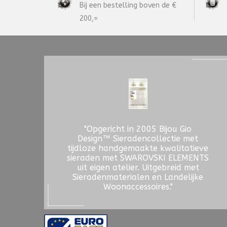
Bij een bestelling boven de €
200,=
"Opgericht in 2005 Bijou Gio
Design™ Sieradencollectie met
tijdloze handgemaakte kwalitatieve
sieraden met SWAROVSKI ELEMENTS
uit eigen atelier. Uitgebreid met
Sieradenmaterialen en Landelijke
Woonaccessoires."