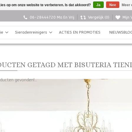
kies op om onze website te verbeteren. Is dat akkoord?
Ja
Nee
Meer 
06-28444720 Ma En Vrij
Vergelijk (0)
Mijn 
ie
Sieradenreinigers
ACTIES EN PROMOTIES
NIEUWSBLO
UCTEN GETAGD MET BISUTERIA TIEN
ducten gevonden!...