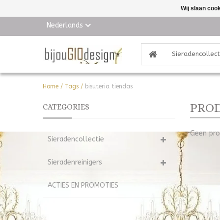
Wij slaan coo
Nederlands
Sieradencollect
Home
/
Tags
/
bisuteria tiendas
PROD
CATEGORIES
Geen pro
Sieradencollectie
Sieradenreinigers
ACTIES EN PROMOTIES