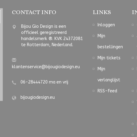
CONTACT INFO
LINKS
I
Inloggen
Bijou Gio Design is een
officieel geregistreerd
Mijn
handelsmerk ®. KVK 24372081
te Rotterdam, Nederland.
bestellingen
Mijn tickets
klantenservice@bijougiodesign.eu
Mijn
verlanglijst
06-28444720 ma en vrij
RSS-feed
bijougiodesign.eu