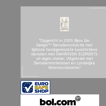
"Opgericht in 2005 Bijou Gio
Design™ Sieradencollectie met
tijdloze handgemaakte kwalitatieve
sieraden met SWAROVSKI ELEMENTS
uit eigen atelier. Uitgebreid met
Sieradenmaterialen en Landelijke
Woonaccessoires."