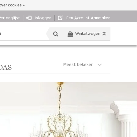
over cookies »
Verlanglijst
Inloggen
Een Account Aanmaken
G
Winkelwagen (0)
Meest bekeken
DAS